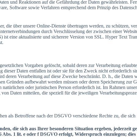
en und Reaktionen auf die Gefährdung der Daten gewährleisten. Fern
are, Software sowie Verfahren entsprechend dem Prinzip des Datensch
er, die über unsere Online-Dienste übertragen werden, zu schützen, 
 Internetverbindungen durch Verschlüsselung der zwischen einer Webs
) ist eine aktualisierte und sicherere Version von SSL. Hyper Text Tr
t.
esetzlichen Vorgaben gelöscht, sobald deren zur Verarbeitung erlaubt
 dieser Daten entfallen ist oder sie für den Zweck nicht erforderlich si
ird deren Verarbeitung auf diese Zwecke beschränkt. D. h., die Daten w
htlichen Gründen aufbewahrt werden müssen oder deren Speicherung zu
natürlichen oder juristischen Person erforderlich ist. Im Rahmen uns
n Daten mitteilen, die speziell für die jeweiligen Verarbeitungsprozes
hen als Betroffene nach der DSGVO verschiedene Rechte zu, die sich
en, die sich aus Ihrer besonderen Situation ergeben, jederzeit g
Abs. 1 lit. e oder f DSGVO erfolgt, Widerspruch einzulegen; dies 