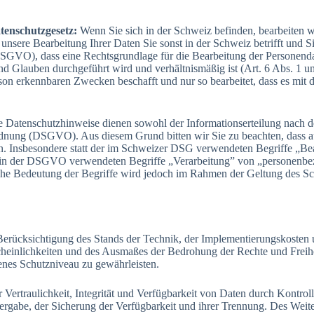
tenschutzgesetz:
Wenn Sie sich in der Schweiz befinden, bearbeiten 
nsere Bearbeitung Ihrer Daten Sie sonst in der Schweiz betrifft und 
ie DSGVO), dass eine Rechtsgrundlage für die Bearbeitung der Persone
und Glauben durchgeführt wird und verhältnismäßig ist (Art. 6 Abs. 1
son erkennbaren Zwecken beschafft und nur so bearbeitet, dass es mit 
e Datenschutzhinweise dienen sowohl der Informationserteilung nach 
dnung (DSGVO). Aus diesem Grund bitten wir Sie zu beachten, dass 
. Insbesondere statt der im Schweizer DSG verwendeten Begriffe „Be
 in der DSGVO verwendeten Begriffe „Verarbeitung” von „personenbez
iche Bedeutung der Begriffe wird jedoch im Rahmen der Geltung des
 Berücksichtigung des Stands der Technik, der Implementierungskoste
scheinlichkeiten und des Ausmaßes der Bedrohung der Rechte und Freihe
nes Schutzniveau zu gewährleisten.
ertraulichkeit, Integrität und Verfügbarkeit von Daten durch Kontrol
itergabe, der Sicherung der Verfügbarkeit und ihrer Trennung. Des Weite