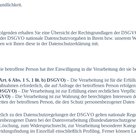
undlichkeit.
olgenden erhalten Sie eine Übersicht der Rechtsgrundlagen der DSGVO
 der DSGVO nationale Datenschutzvorgaben in Ihrem bzw. unserem Wohn
len wir Ihnen diese in der Datenschutzerklärung mit.
e betroffene Person hat ihre Einwilligung in die Verarbeitung der sie
rt. 6 Abs. 1 S. 1 lit. b) DSGVO)
– Die Verarbeitung ist für die Erfüll
aßnahmen erforderlich, die auf Anfrage der betroffenen Person erfolgen
c) DSGVO)
– Die Verarbeitung ist zur Erfüllung einer rechtlichen Verpflic
DSGVO)
– Die Verarbeitung ist zur Wahrung der berechtigten Interessen de
eiten der betroffenen Person, die den Schutz personenbezogener Daten 
zlich zu den Datenschutzregelungen der DSGVO gelten nationale Rege
nenbezogener Daten bei der Datenverarbeitung (Bundesdatenschutzge
Löschung, zum Widerspruchsrecht, zur Verarbeitung besonderer Katego
idungsfindung im Einzelfall einschließlich Profiling. Ferner können L