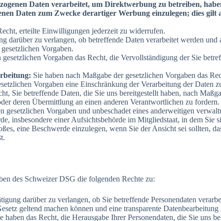
ezogenen Daten verarbeitet, um Direktwerbung zu betreiben, haben
en Daten zum Zwecke derartiger Werbung einzulegen; dies gilt auc
echt, erteilte Einwilligungen jederzeit zu widerrufen.
ng darüber zu verlangen, ob betreffende Daten verarbeitet werden und 
 gesetzlichen Vorgaben.
gesetzlichen Vorgaben das Recht, die Vervollständigung der Sie betref
rbeitung:
Sie haben nach Maßgabe der gesetzlichen Vorgaben das Rech
esetzlichen Vorgaben eine Einschränkung der Verarbeitung der Daten z
t, Sie betreffende Daten, die Sie uns bereitgestellt haben, nach Maßga
der deren Übermittlung an einen anderen Verantwortlichen zu fordern.
 gesetzlichen Vorgaben und unbeschadet eines anderweitigen verwaltun
de, insbesondere einer Aufsichtsbehörde im Mitgliedstaat, in dem Sie s
ßes, eine Beschwerde einzulegen, wenn Sie der Ansicht sei sollten, das
t.
:
aben des Schweizer DSG die folgenden Rechte zu:
tigung darüber zu verlangen, ob Sie betreffende Personendaten verarbe
Gesetz geltend machen können und eine transparente Datenbearbeitung g
ie haben das Recht, die Herausgabe Ihrer Personendaten, die Sie uns b