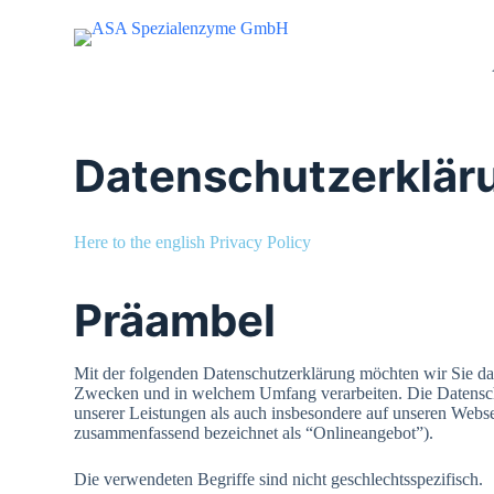
S
k
i
p
t
o
c
Datenschutzerklär
o
n
t
e
n
Here to the english Privacy Policy
t
Präambel
Mit der folgenden Datenschutzerklärung möchten wir Sie da
Zwecken und in welchem Umfang verarbeiten. Die Datenschu
unserer Leistungen als auch insbesondere auf unseren Webse
zusammenfassend bezeichnet als “Onlineangebot”).
Die verwendeten Begriffe sind nicht geschlechtsspezifisch.