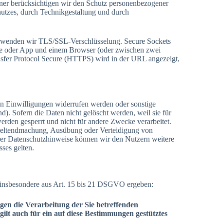
er berücksichtigen wir den Schutz personenbezogener
utzes, durch Technikgestaltung und durch
verwenden wir TLS/SSL-Verschlüsselung. Secure Sockets
ite oder App und einem Browser (oder zwischen zwei
ansfer Protocol Secure (HTTPS) wird in der URL angezeigt,
en Einwilligungen widerrufen werden oder sonstige
nd). Sofern die Daten nicht gelöscht werden, weil sie für
erden gesperrt und nicht für andere Zwecke verarbeitet.
r Geltendmachung, Ausübung oder Verteidigung von
erer Datenschutzhinweise können wir den Nutzern weitere
ses gelten.
 insbesondere aus Art. 15 bis 21 DSGVO ergeben:
egen die Verarbeitung der Sie betreffenden
gilt auch für ein auf diese Bestimmungen gestütztes